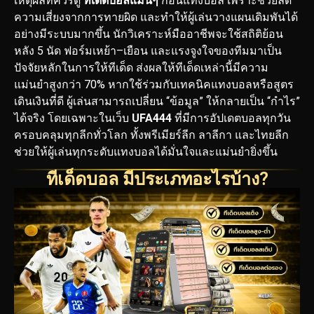
เหตุผลที่ควรดู
ทีเด็ดบอลแม่นๆ
ก่อนแทงบอล เพราะช่วยลด
ความเสี่ยงจากการทายผิด และทำให้ผู้เล่นวางแผนเดิมพันได้
อย่างมีระบบมากขึ้น นักวิเคราะห์มืออาชีพจะใช้สถิติย้อน
หลัง 5 นัด ฟอร์มเหย้า–เยือน และแรงจูงใจของทีมมาเป็น
ปัจจัยหลักในการให้ทีเด็ด ส่งผลให้ทีเด็ดเหล่านี้มีความ
แม่นยำสูงกว่า 70% หากใช้ร่วมกับเทคนิคแทงบอลหรือสูตร
เดินเงินที่ดี ผู้เล่นสามารถเปลี่ยน “ข้อมูล” ให้กลายเป็น “กำไร”
ได้จริง โดยเฉพาะในเว็บ
UFA444
ที่มีการอัปเดตบอลทุกวัน
ครอบคลุมทุกลีกทั่วโลก ทั้งพรีเมียร์ลีก ลาลีกา และไทยลีก
ช่วยให้ผู้เล่นทุกระดับแทงบอลได้มั่นใจและแม่นยำยิ่งขึ้น
ทีเด็ดบอล มีประเภทอะไรบ้าง?