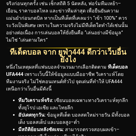
จริงก่อนทุกครั้ง เช่น เช็กสถิติ 5 นัดหลัง, ฟอร์มทีมเหย้า–
เยือน, ราคาบอลไหล และข่าวทีมล่าสุด เพื่อยืนยันความ
แม่นยำก่อนกดบิล หากเป็นทีเด็ดที่เคลมว่า “เข้า 100%” ควร
ระวังเป็นพิเศษ เพราะในความจริงไม่มีทีเด็ดใดทำได้เช่นนั้น
อย่างต่อเนื่อง การเล่นบอลให้ยั่งยืนคือ “เล่นอย่างมีข้อมูล”
ไม่ใช่ “เล่นตามใคร”
ทีเด็ดบอล จาก ยูฟ่า444 ดีกว่าเว็บอื่น
ยังไง
หนึ่งในเหตุผลที่แฟนบอลจำนวนมากเลือกติดตาม
ทีเด็ดบอล
UFA444
เพราะเว็บนี้ให้ข้อมูลแบบมืออาชีพ วิเคราะห์โดย
ทีมงานจริง ไม่ใช่คอนเทนต์ทั่วไป จุดเด่นที่ทำให้ UFA444
เหนือกว่าเว็บอื่นมีดังนี้
ทีมวิเคราะห์จริง:
เซียนบอลเฉพาะทางวิเคราะห์ทุกลีก
ทั้งยุโรป เอเชีย และไทยลีก
อัปเดตทุกวัน:
ข้อมูลทีเด็ด บอลสดใหม่รายวัน มีทั้งบอล
เต็ง บอลสเต็ป และบอลสูง–ต่ำ
มีสถิติย้อนหลังชัดเจน:
สามารถตรวจสอบผลเข้า–