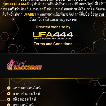
เว็บตรง UFA444
คือผู้นำด้านการเดิมพันกีฬาและคาสิโนออนไลน์ ที่ได้รับ
การยอมรับว่าเป็นเว็บแทงบอลอันดับ 1 ของไทยอย่างแท้จริง เราคือเว็บตรง
ลิขสิทธิ์แท้จาก
UFABET
แพลตฟอร์มเดิมพันระดับโลกที่ขึ้นชื่อเรื่องความ
มั่นคง โปร่งใส และมาตรฐานสากล
Created website by
Terms and Conditions
แทงบอลออนไลน์
บาคาร่าออนไลน์
สล็อตออนไลน์
หวยออนไลน์