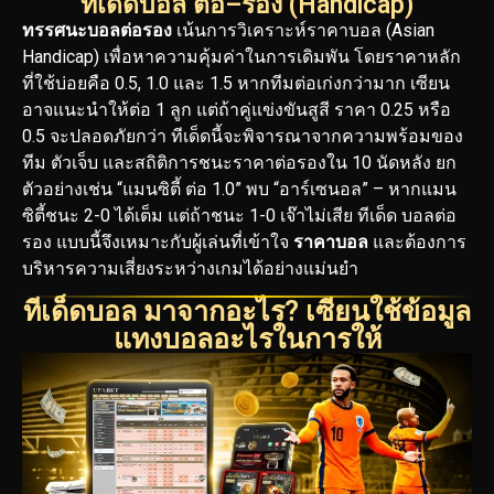
ทีเด็ดบอล ต่อ–รอง (Handicap)
ทรรศนะบอลต่อรอง
เน้นการวิเคราะห์ราคาบอล (Asian
Handicap) เพื่อหาความคุ้มค่าในการเดิมพัน โดยราคาหลัก
ที่ใช้บ่อยคือ 0.5, 1.0 และ 1.5 หากทีมต่อเก่งกว่ามาก เซียน
อาจแนะนำให้ต่อ 1 ลูก แต่ถ้าคู่แข่งขันสูสี ราคา 0.25 หรือ
0.5 จะปลอดภัยกว่า ทีเด็ดนี้จะพิจารณาจากความพร้อมของ
ทีม ตัวเจ็บ และสถิติการชนะราคาต่อรองใน 10 นัดหลัง ยก
ตัวอย่างเช่น “แมนซิตี้ ต่อ 1.0” พบ “อาร์เซนอล” – หากแมน
ซิตี้ชนะ 2-0 ได้เต็ม แต่ถ้าชนะ 1-0 เจ๊าไม่เสีย ทีเด็ด บอลต่อ
รอง แบบนี้จึงเหมาะกับผู้เล่นที่เข้าใจ
ราคาบอล
และต้องการ
บริหารความเสี่ยงระหว่างเกมได้อย่างแม่นยำ
ทีเด็ดบอล มาจากอะไร? เซียนใช้ข้อมูล
แทงบอลอะไรในการให้