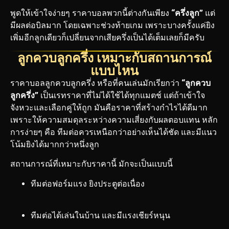
พูดให้เข้าใจง่ายๆ ราคาบอลพวกนี้ต่างกันเพียง
“ครึ่งลูก”
แต่
มีผลต่อบิลมาก โดยเฉพาะช่วงท้ายเกม เพราะบางครั้งแค่ยิง
เพิ่มอีกลูกเดียวก็เปลี่ยนจากเสียครึ่งเป็นได้เต็มเลยก็มีครับ
ลูกควบลูกครึ่ง เหมาะกับสถานการณ์
แบบไหน
ราคาบอลลูกควบลูกครึ่ง หรือที่คนเล่นมักเรียกว่า
“ลูกควบ
ลูกครึ่ง”
เป็นเรทราคาที่ไม่ได้ใช้ได้ทุกแมตช์ แต่ถ้าเข้าใจ
จังหวะและเลือกคู่ให้ถูก มันคือราคาที่สร้างกำไรได้ดีมาก
เพราะให้ความสมดุลระหว่างความเสี่ยงกับผลตอบแทน หลัก
การง่ายๆ คือ ทีมต่อควรเหนือกว่าอย่างเห็นได้ชัด และมีแนว
โน้มยิงได้มากกว่าหนึ่งลูก
สถานการณ์ที่เหมาะกับราคานี้ มักจะเป็นแบบนี้
ทีมต่อฟอร์มแรง ยิงประตูต่อเนื่อง
ทีมต่อได้เล่นในบ้าน และมีแรงเชียร์หนุน