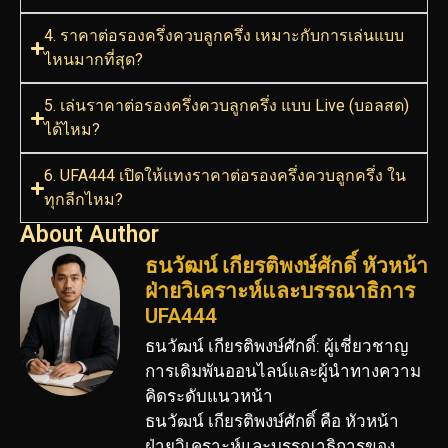
4. ราคาต่อรองครึ่งควบลูกครึ่ง เหมาะกับการเล่นแบบ
ไหนมากที่สุด?
5. เล่นราคาต่อรองครึ่งควบลูกครึ่ง แบบ Live (บอลสด)
ได้ไหม?
6. UFA444 เปิดให้แทงราคาต่อรองครึ่งควบลูกครึ่ง ใน
ทุกลีกไหม?
About Author
ธนวัฒน์ เกียรติพงษ์ศักดิ์ หัวหน้า
ฝ่ายวิเคราะห์และบรรณาธิการ
UFA444
ธนวัฒน์ เกียรติพงษ์ศักดิ์: ผู้เชี่ยวชาญ
การเดิมพันออนไลน์และผู้นำทางความ
คิดระดับแนวหน้า
ธนวัฒน์ เกียรติพงษ์ศักดิ์ คือ หัวหน้า
ฝ่ายวิเคราะห์และบรรณาธิการของ