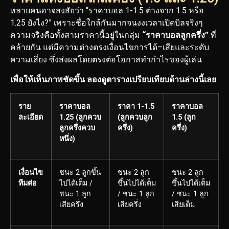
หลายคนอาจสงสัยว่า “ราคาบอล 1-1.5 ต่างจาก 1.5 หรือ
1.25 ยังไง?” เพราะชื่อใกล้กันมากจนงงเวลาเปิดบิลจริงๆ
ความจริงคือทั้งสามราคานี้อยู่ในกลุ่ม
“ราคาบอลลูกครึ่ง”
ที่
คล้ายกัน แต่มีความต่างตรงเงื่อนไขการได้–เสียและระดับ
ความเสี่ยง ซึ่งส่งผลโดยตรงต่อโอกาสทำกำไรของผู้เล่น
เพื่อให้เห็นภาพชัดขึ้น ลองดูตารางเปรียบเทียบด้านล่างนี้เลย
ราย
ราคาบอล
ราคา 1-1.5
ราคาบอล
ละเอียด
1.25 (ลูกควบ
(ลูกควบลูก
1.5 (ลูก
ลูกครึ่งควบ
ครึ่ง)
ครึ่ง)
หนึ่ง)
เงื่อนไข
ชนะ 2 ลูกขึ้น
ชนะ 2 ลูก
ชนะ 2 ลูก
ทีมต่อ
ไปได้เต็ม /
ขึ้นไปได้เต็ม
ขึ้นไปได้เต็ม
ชนะ 1 ลูก
/ ชนะ 1 ลูก
/ ชนะ 1 ลูก
เสียครึ่ง
เสียครึ่ง
เสียเต็ม