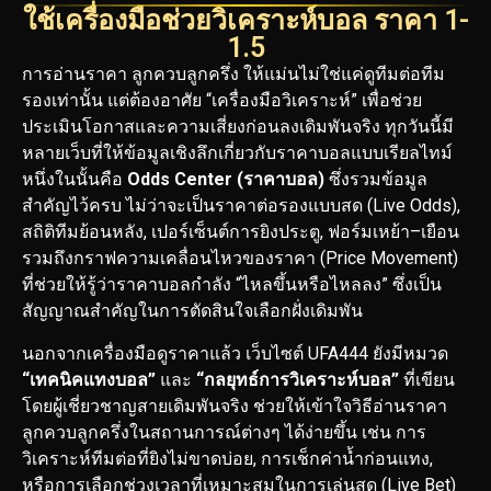
ใช้เครื่องมือช่วยวิเคราะห์บอล ราคา 1-
1.5
การอ่านราคา ลูกควบลูกครึ่ง ให้แม่นไม่ใช่แค่ดูทีมต่อทีม
รองเท่านั้น แต่ต้องอาศัย “เครื่องมือวิเคราะห์” เพื่อช่วย
ประเมินโอกาสและความเสี่ยงก่อนลงเดิมพันจริง ทุกวันนี้มี
หลายเว็บที่ให้ข้อมูลเชิงลึกเกี่ยวกับราคาบอลแบบเรียลไทม์
หนึ่งในนั้นคือ
Odds Center (ราคาบอล)
ซึ่งรวมข้อมูล
สำคัญไว้ครบ ไม่ว่าจะเป็นราคาต่อรองแบบสด (Live Odds),
สถิติทีมย้อนหลัง, เปอร์เซ็นต์การยิงประตู, ฟอร์มเหย้า–เยือน
รวมถึงกราฟความเคลื่อนไหวของราคา (Price Movement)
ที่ช่วยให้รู้ว่าราคาบอลกำลัง “ไหลขึ้นหรือไหลลง” ซึ่งเป็น
สัญญาณสำคัญในการตัดสินใจเลือกฝั่งเดิมพัน
นอกจากเครื่องมือดูราคาแล้ว เว็บไซต์ UFA444 ยังมีหมวด
“เทคนิคแทงบอล”
และ
“กลยุทธ์การวิเคราะห์บอล”
ที่เขียน
โดยผู้เชี่ยวชาญสายเดิมพันจริง ช่วยให้เข้าใจวิธีอ่านราคา
ลูกควบลูกครึ่งในสถานการณ์ต่างๆ ได้ง่ายขึ้น เช่น การ
วิเคราะห์ทีมต่อที่ยิงไม่ขาดบ่อย, การเช็กค่าน้ำก่อนแทง,
หรือการเลือกช่วงเวลาที่เหมาะสมในการเล่นสด (Live Bet)