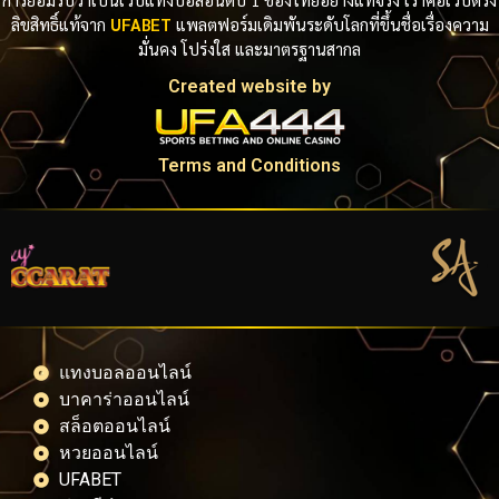
ลิขสิทธิ์แท้จาก
UFABET
แพลตฟอร์มเดิมพันระดับโลกที่ขึ้นชื่อเรื่องความ
มั่นคง โปร่งใส และมาตรฐานสากล
Created website by
Terms and Conditions
แทงบอลออนไลน์
บาคาร่าออนไลน์
สล็อตออนไลน์
หวยออนไลน์
UFABET