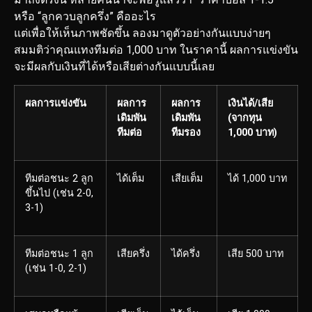
หรือ “ลูกควบลูกครึ่ง” คืออะไร
แต่เพื่อให้เห็นภาพชัดขึ้น ลองมาดูตัวอย่างกันแบบง่ายๆ
สมมติว่าคุณแทงทีมต่อ 1,000 บาท ในราคานี้ ผลการแข่งขัน
จะมีผลกับเงินที่ได้หรือเสียต่างกันแบบนี้เลย
ผลการแข่งขัน
ผลการ
ผลการ
เงินได้/เสีย
เดิมพัน
เดิมพัน
(จากทุน
ทีมต่อ
ทีมรอง
1,000 บาท)
ทีมต่อชนะ 2 ลูก
ได้เต็ม
เสียเต็ม
ได้ 1,000 บาท
ขึ้นไป (เช่น 2-0,
3-1)
ทีมต่อชนะ 1 ลูก
เสียครึ่ง
ได้ครึ่ง
เสีย 500 บาท
(เช่น 1-0, 2-1)