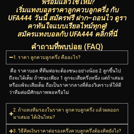
พร้อมแล้วใช่ไหม?
เริ่มแทงบอลราคาลูกควบลูกครึ่ง กับ
UFA444 วันนี้ สมัครฟรี ฝาก–ถอนไว ดูรา
คาทันใจแบบเรียลไทม์ทุกคู่!
สมัครแทงบอลกับ UFA444 คลิกที่นี่
คำถามที่พบบ่อย (FAQ)
1. ราคา ลูกควบลูกครึ่ง คืออะไร?
คือ ราคาบอล ที่ทีมต่อจะต้องชนะอย่างน้อย 2 ลูกขึ้นไป
ถึงจะได้เต็ม ถ้าชนะเพียง 1 ลูกจะเสียครึ่งหนึ่ง แต่ถ้าเสมอ
หรือแพ้จะเสียเต็ม ถือเป็นราคากลางที่ต้องวิเคราะห์ให้ดี
ว่าทีมต่อมีศักยภาพพอหรือไม่
2. ถ้าแทงทีมรองในราคา ลูกควบลูกครึ่ง แล้วผลออก
มาเสมอ ได้เงินไหม?
3. วิธีคิดเงินราคาต่อรองครึ่งควบลูกครึ่งต้องคิดยังไง?