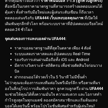
หากคุณเข้าใจแล้วว่า
ราคาพนันบอล 1-1.5 (ลูกควบลูกครึ่ง)
คือหนึ่งในเรตราคามาตรฐานที่สามารถสร้างผลตอบแทนได้
คุ้มค่า ทั้งสำหรับมือใหม่และผู้เล่นระดับเซียน ก็ถึงเวลา
ทดลองเล่นจริงกับ
UFA444
เว็บแทงบอลคุณภาพ
ที่เปิดให้
เดิมพันทุกลีกทั่วโลก พร้อมระบบราคาที่อัปเดตแบบเรียลไทม์
ตลอด 24 ชั่วโมง
จุดเด่นของการแทงบอลผ่าน UFA444:
ราคาบอลมาตรฐานดีที่สุดในตลาด เพียง 4 ตังค์
ระบบแสดงราคาสดและอัปเดตแบบ Real-Time
รองรับการเล่นผ่านมือถือทั้ง iOS และ Android
มีตารางวิเคราะห์–สถิติครบ เพื่อช่วยตัดสินใจก่อนวาง
บิล
ฝากถอนออโต้รวดเร็วใน 5 วินาที ไม่มีขั้นต่ำ
ไม่ว่าคุณจะต้องการแทงทีมต่อในพรีเมียร์ลีก หรือตามทีมร
องในลีกยุโรป การเดิมพันราคา ลูกควบลูกครึ่ง ผ่าน
UFA444
จะช่วยให้คุณได้ทั้งความมั่นใจ ความสะดวก และโอกาสทำ
กำไรสูงสุดในทุกแมตช์ ลองสมัครสมาชิกและเริ่มต้นแทง
บอลได้เลยวันนี้ พร้อมโปรโมชั่นพิเศษสำหรับผู้เล่นใหม่!