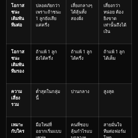
โอกาส
ปลอดภัยกว่า
เสี่ยงกลางๆ
เสี่ยงกว่า
ชนะ
เพราะถ้าชนะ
ได้ลุ้นทั้ง
หน่อย ต้อง
เดิมพัน
1 ลูกยังเสีย
สองฝั่ง
ยิงขาด
ทีมต่อ
แค่ครึ่ง
เท่านั้นถึงได้
เงิน
โอกาส
ถ้าแพ้ 1 ลูก
ถ้าแพ้ 1 ลูก
ถ้าแพ้ 1 ลูก
ชนะ
ยังได้ครึ่ง
ได้ครึ่ง
ได้เต็ม
เดิมพัน
ทีมรอง
ความ
ต่ำสุดในกลุ่ม
ปานกลาง
สูงสุด
เสี่ยง
นี้
รวม
เหมาะ
มือใหม่ที่
คนที่ชอบ
สายมั่นใจ
กับใคร
อยากเริ่มแบบ
ลุ้นกำไรแบ
ทีมต่อฟอร์ม
เซฟๆ
บกลางๆ
โหด