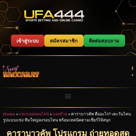
เข้าสู่ระบบ
สมัครสมาชิก
ติดต่อสอบถาม
Home
»
แทงบอลออนไลน์
»
บอลถ้วย
»
คาราบาวคัพ คืออะไร? เตะวันไหน
รูปแบบแข่ง ทีมใหญ่ลงรอบไหน พร้อมเทคนิคตามเชียร์ให้สนุก
คาราบาวคัพ โปรแกรม ถ่ายทอดสด