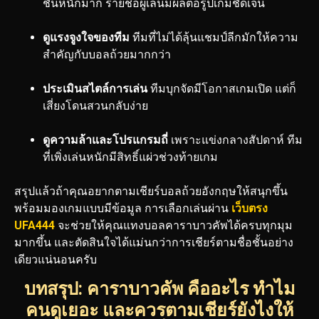
ชันหนักมาก รายชื่อผู้เล่นมีผลต่อรูปเกมชัดเจน
ดูแรงจูงใจของทีม
ทีมที่ไม่ได้ลุ้นแชมป์ลีกมักให้ความ
สำคัญกับบอลถ้วยมากกว่า
ประเมินสไตล์การเล่น
ทีมบุกจัดมีโอกาสเกมเปิด แต่ก็
เสี่ยงโดนสวนกลับง่าย
ดูความล้าและโปรแกรมถี่
เพราะแข่งกลางสัปดาห์ ทีม
ที่เพิ่งเล่นหนักมีสิทธิ์แผ่วช่วงท้ายเกม
สรุปแล้วถ้าคุณอยากตามเชียร์บอลถ้วยอังกฤษให้สนุกขึ้น
พร้อมมองเกมแบบมีข้อมูล การเลือกเล่นผ่าน
เว็บตรง
UFA444
จะช่วยให้คุณแทงบอลคาราบาวคัพได้ครบทุกมุม
มากขึ้น และตัดสินใจได้แม่นกว่าการเชียร์ตามชื่อชั้นอย่าง
เดียวแน่นอนครับ
บทสรุป: คาราบาวคัพ คืออะไร ทำไม
คนดูเยอะ และควรตามเชียร์ยังไงให้