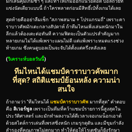
มักเล่นคุมเกมช้า ๆ และทำให้เกมออกแนวอึดอัด บอลถ้วยที่
แข่งนัดเดียวแบบนี้ ถ้าใครพลาดก่อนมีสิทธิ์เป๋ทั้งเกมได้เลย
สุดท้ายคืออย่าลืมเช็ก “สภาพสนาม + โปรแกรมถี่” เพราะคา
ราบาวคัพมักเตะกลางสัปดาห์ ถ้าทีมไหนเพิ่งเล่นหนักมาใน
ลีกแล้วต้องเตะต่อทันที ความฟิตจะเป็นตัวแปรสำคัญมาก
หลายเกมไม่ได้แพ้เพราะแผนไม่ดี แต่แพ้เพราะหมดแรงช่วง
ท้ายเกม ซึ่งคนดูบอลเป็นจะจับได้ตั้งแต่ครึ่งหลังเลย
(
วิเคราะห์บอลวันนี้
)
ทีมไหนได้แชมป์คาราบาวคัพมาก
ที่สุด? สถิติแชมป์ย้อนหลัง ความน่า
สนใจ
ถ้าถามว่า “ทีมไหนได้
แชมป์คาราบาวคัพ
มากที่สุด” คำตอบ
คือ
ลิเวอร์พูล
เพราะเป็นทีมที่คว้าแชมป์รายการนี้สูงสุดใน
ประวัติศาสตร์ และมักทำผลงานได้ดีเวลาเจอเกมน็อกเอาต์
ด้วยสไตล์การเล่นที่เพรสซิ่งหนัก เกมรุกดุดัน และมีขุมกำลัง
สำรองที่คุณภาพไม่ตกมาก ทำให้ต่อให้โรเตชันก็ยังรักษา