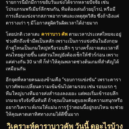
รายการนี้มักมีการขยับวันแข่งได้จากหลายปัจจัย เช่น
โปรแกรมพรีเมียร์ลีกชนกัน, ทีมต้องเล่นถ้วยยุโรป, หรือมี
การเลื่อนแข่งจากสภาพอากาศและเหตุสุดวิสัย ซึ่งถ้าอิงแค่
ตารางเก่า ๆ มีโอกาสดูผิดวันผิดเวลาได้ง่ายมาก
โดยปกติ เวลาเตะ
คาราบาว คัพ
ตามเวลาประเทศไทยจะอยู่
ช่วงดึกถึงเช้ามืดเป็นหลัก เพราะเป็นการแข่งขันในอังกฤษ
ถ้าคู่ไหนเป็นเกมใหญ่หรือรอบลึก ๆ บางครั้งอาจเตะเวลาที่
คนไทยดูง่ายขึ้น แต่ส่วนใหญ่ยังต้องเช็กให้ชัวร์ก่อน เพราะ
แค่ต่างกัน 30 นาที ก็ทำให้คุณพลาดช่วงต้นเกมที่สำคัญได้
เหมือนกัน
อีกจุดที่หลายคนมองข้ามคือ “รอบการแข่งขัน” เพราะคารา
บาวคัพจะเปลี่ยนความเข้มข้นไปตามรอบ เช่น รอบแรก ๆ
ทีมใหญ่บางทีมอาจส่งสำรองลงเยอะ แต่พอเริ่มเข้ารอบลึก
เกมจะจริงจังขึ้นทันที ถ้าคุณเป็นคนดูบอลเพื่อความสนุกหรือ
อยากวิเคราะห์เกมให้แม่น การรู้ว่าตอนนี้อยู่รอบไหน จะช่วย
ให้คุณคาดเดาทิศทางเกมได้ดีขึ้นมาก
วิเคราะห์คาราบาวคัพ วันนี้ ดูอะไรบ้าง