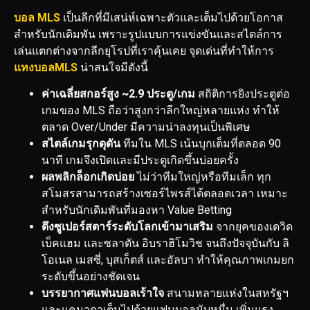
บอล MLS
เป็นลีกที่มีเสน่ห์เฉพาะตัวและเต็มไปด้วยโอกาส
สำหรับนักเดิมพัน เพราะรูปแบบการแข่งขันและสไตล์การ
เล่นแตกต่างจากลีกยุโรปที่เราคุ้นเคย จุดเด่นที่ทำให้การ
แทงบอลMLS
น่าสนใจมีดังนี้
ค่าเฉลี่ยสกอร์สูง ~2.9 ประตู/เกม
สถิติการยิงประตูต่อ
เกมของ MLS ถือว่าสูงกว่าลีกใหญ่หลายแห่ง ทำให้
ตลาด Over/Under มีความน่าลงทุนเป็นพิเศษ
สไตล์เกมรุกดุดัน
ทีมใน MLS เน้นบุกเต็มที่ตลอด 90
นาที เกมจึงเปิดและมีประตูเกิดขึ้นบ่อยครั้ง
ผลพลิกล็อกเกิดบ่อย
ไม่ว่าทีมใหญ่หรือทีมเล็ก ทุก
สโมสรสามารถสร้างเซอร์ไพรส์ได้ตลอดเวลา เหมาะ
สำหรับนักเดิมพันที่มองหา Value Betting
ดึงซูเปอร์สตาร์ระดับโลกเข้ามาเสริม
จากยุคของเดวิด
เบ็คแฮม และซลาตัน อิบราฮิโมวิช จนถึงปัจจุบันกับ ลิ
โอเนล เมสซี่, บุสเก็ตส์ และอัลบา ทำให้คุณภาพเกมยก
ระดับขึ้นอย่างชัดเจน
บรรยากาศแฟนบอลเร้าใจ
สนามหลายแห่งในสหรัฐฯ
และแคนาดาเต็มไปด้วยแฟนบอลนับหมื่น เพิ่มแรง