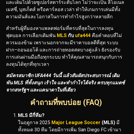
และเต็มไปด้วยซูเปอร์สตาร์ระดับโลก ไม่ว่าจะเป็น ลิโอเนล
เมสซี่, บุสเก็ตส์ หรือคาร์ลอส เวล่า ทำให้เกมการเล่นมีทั้ง
ความมันส์และโอกาสในการทำกำไรสูงกว่าหลายลีก
สำหรับผู้ที่มองหาแพลตฟอร์มที่ครบที่สุดในการลงทุน
ฟุตบอล การเลือกเดิมพัน
MLS
กับ
ufa444
คือคำตอบที่ไม่
ควรมองข้าม เพราะนอกจากจะมีราคาบอลดีที่สุด ระบบ
ฝาก–ถอนออโต้ และการถ่ายทอดสดบางคู่แล้ว ยังรองรับ
การเล่นผ่านมือถือทุกระบบ ทำให้คุณสามารถสนุกกับการ
ลงทุนได้ทุกที่ทุกเวลา
สมัครสมาชิก UFA444 วันนี้ แล้วสัมผัสประสบการณ์ เดิม
พัน MLS ที่ทั้งสนุก เร้าใจ และทำกำไรได้จริง ครบทุกแมตช์
จากสหรัฐฯ และแคนาดาในที่เดียว
คำถามที่พบบ่อย (FAQ)
MLS มีกี่ทีม?
ในฤดูกาล 2025
Major League Soccer
(MLS)
มี
ทั้งหมด 30 ทีม โดยมีการเพิ่ม San Diego FC เข้ามา