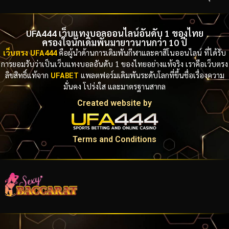
UFA444 เว็บแทงบอลออนไลน์อันดับ 1 ของไทย
ครองใจนักเดิมพันมายาวนานกว่า 10 ปี
เว็บตรง UFA444
คือผู้นำด้านการเดิมพันกีฬาและคาสิโนออนไลน์ ที่ได้รับ
การยอมรับว่าเป็นเว็บแทงบอลอันดับ 1 ของไทยอย่างแท้จริง เราคือเว็บตรง
ลิขสิทธิ์แท้จาก
UFABET
แพลตฟอร์มเดิมพันระดับโลกที่ขึ้นชื่อเรื่องความ
มั่นคง โปร่งใส และมาตรฐานสากล
Created website by
Terms and Conditions