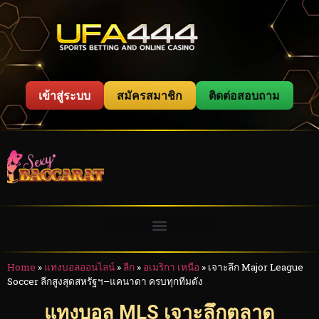
เข้าสู่ระบบ
สมัครสมาชิก
ติดต่อสอบถาม
Home
»
แทงบอลออนไลน์
»
ลีก
»
อเมริกา เหนือ
»
เจาะลึก Major League
Soccer ลีกสูงสุดสหรัฐฯ–แคนาดา ครบทุกทีมดัง
แทงบอล MLS เจาะลึกตลาด