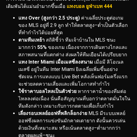
เดิมพันได้แม่นยำมากขึ้นเมื่อ
แทงบอล ยูฟ่าเบท 444
แทง Over (สูงกว่า 2.5 ประตู)
ค่าเฉลี่ยประตูต่อเกม
ของ MLS อยู่ที่ 2.9 ลูก ทำให้ตลาดสูง–ต่ำเป็นตัวเลือก
ที่ทำกำไรได้บ่อยที่สุด
ตามทีมเหย้า
สถิติชี้ว่า ทีมเจ้าบ้านใน MLS ชนะ
มากกว่า
55%
ของเกม เนื่องจากการเดินทางไกลและ
สภาพสนามที่แตกต่าง ส่งผลให้ทีมเยือนได้เปรียบยาก
แทง Inter Miami เมื่อเมสซี่ลงสนาม
เมื่อมี ลิโอเนล
เมสซี่ อยู่ในทีม Inter Miami ยิงเฉลี่ยเพิ่มขึ้นอย่าง
ชัดเจน การแทงแบบ Live Bet หลังเห็นฟอร์มครึ่งแรก
จะช่วยลดความเสี่ยงและเพิ่มโอกาสทำกำไร
ใช้ราคาบอลไหลเป็นตัวช่วย
หากราคาน้ำของทีมต่อ
ไหลลงต่อเนื่อง นั่นคือสัญญาณที่บอกว่าตลาดมั่นใจใน
ทีมดังกล่าว เหมาะกับการกดตามเพื่อเก็บกำไร
เลี่ยงรอบเพลย์ออฟที่พลิกล็อกง่าย
MLS มีระบบเพลย์
ออฟซึ่งผลการแข่งขันมักคาดเดายาก ดังนั้นควรเล่น
ด้วยเงินที่เหมาะสม หรือเน้นตลาดสูง–ต่ำมากกว่า
ตลาดผลแพ้–ชนะ