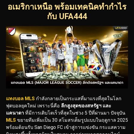
อเมริกาเหนือ พร้อมเทคนิคทำกำไร
กับ UFA444
แทงบอล MLS
กำลังกลายเป็นกระแสที่มาแรงที่สุดในโลก
ฟุตบอลยุคใหม่ เพราะนี่คือ
ลีกสูงสุดของสหรัฐฯ และ
แคนาดา
ที่มีการเติบโตเร็วที่สุดในช่วง 5 ปีที่ผ่านมา ปัจจุบัน
MLS
ขยายทีมเพิ่มเป็น 30 สโมสรเต็มรูปแบบในฤดูกาล 2025
พร้อมต้อนรับ San Diego FC เข้าสู่การแข่งขัน กระแสความ