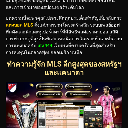
นิยมสูงขึ้นทั้งยอดผู้ชมในสนาม การถ่ายทอดสดออนไลน์
และการเข้ามาของสปอนเซอร์ระดับโลก
บทความนี้จะพาคุณไปเจาะลึกทุกประเด็นสำคัญเกี่ยวกับการ
แทงบอล MLS
ตั้งแต่ภาพรวมโครงสร้างลีก ระบบเพลย์ออฟ
ทีมดังและนักเตะซูเปอร์สตาร์ที่มีอิทธิพลต่อราคาบอล สถิติ
การทำประตูที่สูงเป็นพิเศษ เทคนิคการวิเคราะห์ และขั้นตอน
การแทงบอลกับ
ufa444
เว็บตรงที่ครบเครื่องที่สุดสำหรับ
การลงทุนในตลาดฟุตบอลอเมริกาเหนือ
ทำความรู้จัก MLS ลีกสูงสุดของสหรัฐฯ
และแคนาดา