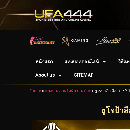
หน้าแรก
แทงบอลออนไลน์
วิธีแ
About us
SITEMAP
Home
»
แทงบอลออนไลน์
»
บอลถ้วย
»
ยูโรป้าลีก คืออะไร? 
ยูโรป้า