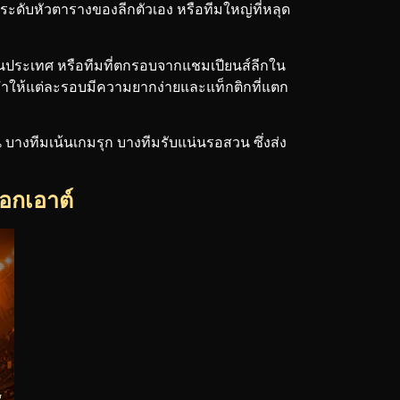
ระดับหัวตารางของลีกตัวเอง หรือทีมใหญ่ที่หลุด
ประเทศ หรือทีมที่ตกรอบจากแชมเปียนส์ลีกใน
ทำให้แต่ละรอบมีความยากง่ายและแท็กติกที่แตก
น บางทีมเน้นเกมรุก บางทีมรับแน่นรอสวน ซึ่งส่ง
็อกเอาต์