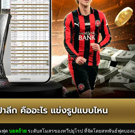
ันฟุต
บอลถ้วย
ระดับสโมสรของทวีปยุโรป ที่จัดโดยสหพันธ์ฟุตบอลย