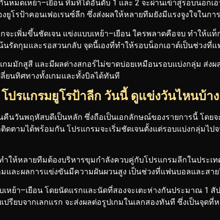
ันหมดเหย้า–เยือน ทีมที่ได้อันดับ 1 และ 2 จะผ่านเข้าสู่รอบน็อกเอ
ูโรป้าคอนเฟอเรนซ์ลีก ซึ่งส่งผลให้หลายทีมยังมีแรงจูงใจในการเ
จะเพิ่มขึ้นชัดเจน แข่งแบบเหย้า–เยือน ใครพลาดคือจบ ทำให้แท็กติ
เน้นรัดกุมและรอสวนกลับ จุดนี้เองที่ทำให้รอบน็อกเอาต์เป็นช่วง
 เกมมักสูสี และมีผลต่างสกอร์ไม่ขาดบ่อยเหมือนรอบแบ่งกลุ่ม ส่
ี่ยนทิศทางทั้งเกมและทั้งบิลได้ทันที
โปรแกรมยูโรป้าลีก วันนี้ ดูแข่งวันไหนบ้าง
คืนวันพฤหัสบดีเป็นหลัก ซึ่งถือเป็นเอกลักษณ์ของรายการนี้ โดยจ
ตามได้พร้อมกัน โปรแกรมจะเริ่มชัดเจนตั้งแต่รอบแบ่งกลุ่มไปจนถึ
 ทำให้หลายทีมต้องบริหารขุมกำลังควบคู่กับโปรแกรมลีกในประเทศ 
ปเกมและผลการแข่งขันมีความผันผวนสูง เป็นช่วงที่แฟนบอลและสายว
เหย้า–เยือน โดยนัดแรกและนัดที่สองจะเตะห่างกันประมาณ 1 สั
สียเปรียบจากเลกแรก จะส่งผลต่อรูปเกมในเลกสองทันที ซึ่งเป็นจุด