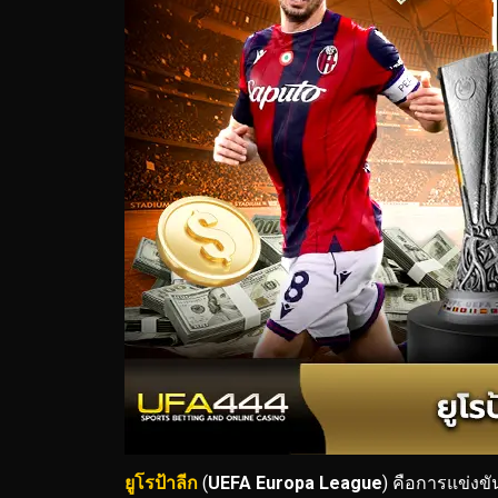
ยูโรป้าลีก
(
UEFA Europa League
) คือการแข่งข