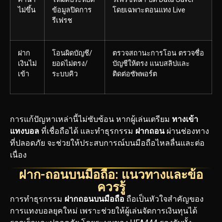
ไม่ขึ้น
ข้อมูลปิดการ
โดยเฉพาะตอนแทง Live
รีเฟรช
ฝาก
โอนผิดบัญชี/
ตรวจสถานะการโอน ตรวจชื่อ
เงินไม่
ยอดไม่ตรง/
บัญชีให้ตรง แนบสลิปและ
เข้า
ระบบคิว
ติดต่อซัพพอร์ต
การแก้ปัญหาเหล่านี้ไม่ซับซ้อน หากผู้เล่นเตรียม
ทางเข้า
แทงบอล
ที่เชื่อถือได้ และทำธุรกรรม
ฝากถอน
ผ่านช่องทาง
ที่ปลอดภัย จะช่วยให้ประสบการณ์บนมือถือไหลลื่นและต่อ
เนื่อง
ฝาก-ถอนบนมือถือ: แนวทางและข้อ
ควรรู้
การทำธุรกรรม
ฝากถอนบนมือถือ
ถือเป็นหัวใจสำคัญของ
การแทงบอลยุคใหม่ เพราะช่วยให้ผู้เล่นจัดการเงินทุนได้