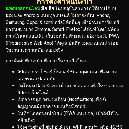
การตั้งค่าที่แนะนำ
แทงบอลออนไลน์
มือ ถือ
ในปัจจุบันสามารถใช้งานได้บน
iOS และ Android แทบทุกแบรนด์ ไม่ว่าจะเป็น iPhone,
Samsung, Oppo, Xiaomi หรือยี่ห้ออื่นๆ เข้าผ่านเบราว์เซอร์
ยอดนิยมอย่าง Chrome, Safari, Firefox ได้ทันที โดยไม่ต้อง
ดาวน์โหลดแอปเพิ่ม เว็บไซต์เดิมพันยุคใหม่ยังรองรับ PWA
(Progressive Web App) ให้คุณ บันทึกไอคอนบนหน้าโฮม
ใช้งานสะดวกเหมือนแอปจริง
การตั้งค่าที่แนะนำเพื่อการใช้งานลื่นไหล
อัปเดตเบราว์เซอร์เป็นเวอร์ชันล่าสุดเสมอ เพื่อความ
เสถียรและปลอดภัย
ปิดโหมด Data Saver เมื่อแทงบอลสด เพื่อให้ราคาบอล
อัปเดตเรียลไทม์
เปิดการอนุญาตแจ้งเตือน (Notification) เพื่อรับ
สัญญาณเมื่อราคาขยับหรือมีสกอร์
บันทึก ไอคอนหน้าโฮม (PWA แทงบอล) เข้าถึงได้ใน
คลิกเดียว
ใช้เครือข่ายที่เชื่อถือได้ เช่น Wi-Fi ส่วนตัว หรือ 4G/5G