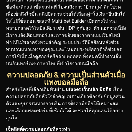
ชื่อทีม/ลีกแล้วขึ้นผลทันที ไปจนถึงการ “ปักหมุด” ลีกโปรด
เพื่อเข้าถึงไวขึ้น สลิปบิลด่วนช่วยให้เลือกคู่–ใส่เงิน–ยืนยันได้
ในไม่กี่ขั้นตอน ขณะที่ Multi-bet Builder เปิดทางให้รวม
หลายตลาดไว้ในบิลเดียว เช่น HDP คู่กับสูง–ต่ำ นอกจากนี้ยัง
มีการแจ้งเตือนสกอร์และการขยับของราคาแบบเรียลไทม์
ทำให้ไม่พลาดจังหวะสำคัญ ระบบประวัติบิลย้อนหลังช่วย
ทบทวนแนวแทงของคุณ และโหมดประหยัดดาต้าก็ช่วยลด
การใช้เน็ตเมื่อดูสกอร์หรือถ่ายทอดสด ทั้งหมดนี้ทำงานลื่น
บนอินเทอร์เฟซภาษาไทยที่เข้าใจง่ายบนมือถือ
ความปลอดภัย & ความเป็นส่วนตัวเมื่อ
แทงบอลมือถือ
สำหรับใครที่เลือกเดิมพันผ่าน
ufabet เว็บหลัก มือถือ
เรื่อง
ความปลอดภัยคือหัวใจสำคัญ เพราะเกี่ยวข้องกับข้อมูลส่วน
ตัวและธุรกรรมทางการเงิน การตั้งค่ามือถือให้เหมาะสม
และเลือกแพลตฟอร์มที่เชื่อถือได้ จะช่วยให้คุณเล่นได้อย่าง
อุ่นใจ
เช็คลิสต์ความปลอดภัยที่ควรทำ