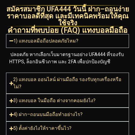
สมัครสมาชิก UFA444 วันนี้ ฝาก–ถอนง่าย
ราคาบอลดีที่สุด และมีเทคนิคพร้อมให้คุณ
ใช้จริง
คำถามที่พบบ่อย (FAQ) แทงบอลมือถือ
1) แทงบอลมือถือปลอดภัยไหม?
ปลอดภัย หากเลือกเว็บมาตรฐานอย่าง UFA444 ที่รองรับ
HTTPS, ล็อกอินชีวภาพ และ 2FA เพื่อปกป้องบัญชี
2) แทงบอล ออนไลน์ ผ่านมือถือ รองรับทุกเครื่องหรือ
ไม่?
3) แทงบอล ในมือถือ ต่างจากคอมยังไง?
4) ฝาก–ถอนบนมือถือทำอย่างไร?
5) ตั้งค่ายังไงให้ราคาขึ้นไว?