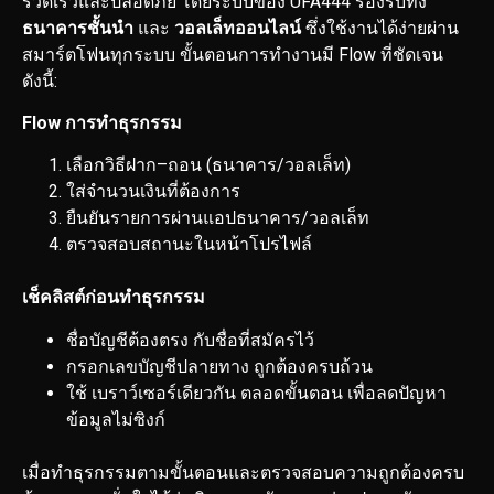
รวดเร็วและปลอดภัย โดยระบบของ UFA444 รองรับทั้ง
ธนาคารชั้นนำ
และ
วอลเล็ทออนไลน์
ซึ่งใช้งานได้ง่ายผ่าน
สมาร์ตโฟนทุกระบบ ขั้นตอนการทำงานมี Flow ที่ชัดเจน
ดังนี้:
Flow การทำธุรกรรม
เลือกวิธีฝาก–ถอน (ธนาคาร/วอลเล็ท)
ใส่จำนวนเงินที่ต้องการ
ยืนยันรายการผ่านแอปธนาคาร/วอลเล็ท
ตรวจสอบสถานะในหน้าโปรไฟล์
เช็คลิสต์ก่อนทำธุรกรรม
ชื่อบัญชีต้องตรง กับชื่อที่สมัครไว้
กรอกเลขบัญชีปลายทาง ถูกต้องครบถ้วน
ใช้ เบราว์เซอร์เดียวกัน ตลอดขั้นตอน เพื่อลดปัญหา
ข้อมูลไม่ซิงก์
เมื่อทำธุรกรรมตามขั้นตอนและตรวจสอบความถูกต้องครบ