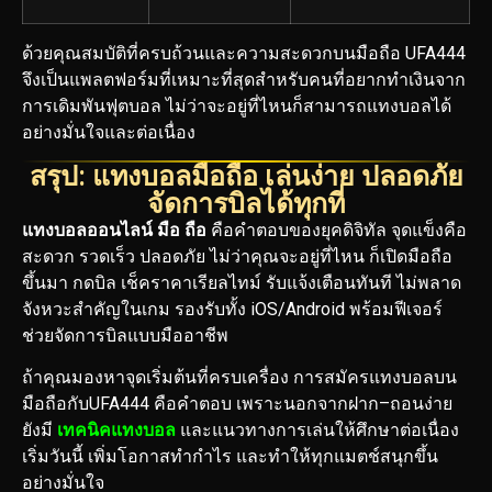
ด้วยคุณสมบัติที่ครบถ้วนและความสะดวกบนมือถือ UFA444
จึงเป็นแพลตฟอร์มที่เหมาะที่สุดสำหรับคนที่อยากทำเงินจาก
การเดิมพันฟุตบอล ไม่ว่าจะอยู่ที่ไหนก็สามารถแทงบอลได้
อย่างมั่นใจและต่อเนื่อง
สรุป: แทงบอลมือถือ เล่นง่าย ปลอดภัย
จัดการบิลได้ทุกที่
แทงบอลออนไลน์ มือ ถือ
คือคำตอบของยุคดิจิทัล จุดแข็งคือ
สะดวก รวดเร็ว ปลอดภัย ไม่ว่าคุณจะอยู่ที่ไหน ก็เปิดมือถือ
ขึ้นมา กดบิล เช็คราคาเรียลไทม์ รับแจ้งเตือนทันที ไม่พลาด
จังหวะสำคัญในเกม รองรับทั้ง iOS/Android พร้อมฟีเจอร์
ช่วยจัดการบิลแบบมืออาชีพ
ถ้าคุณมองหาจุดเริ่มต้นที่ครบเครื่อง การสมัครแทงบอลบน
มือถือกับUFA444 คือคำตอบ เพราะนอกจากฝาก–ถอนง่าย
ยังมี
เทคนิคแทงบอล
และแนวทางการเล่นให้ศึกษาต่อเนื่อง
เริ่มวันนี้ เพิ่มโอกาสทำกำไร และทำให้ทุกแมตช์สนุกขึ้น
อย่างมั่นใจ