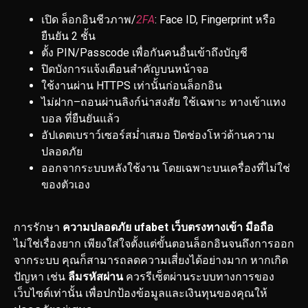
เปิด ล็อกอินชีวภาพ/
2FA
: Face ID, Fingerprint หรือ
ยืนยัน 2 ชั้น
ตั้ง PIN/Passcode เพื่อกันคนอื่นเข้าถึงบัญชี
ปิดบังการแจ้งเตือนสำคัญบนหน้าจอ
ใช้งานผ่าน HTTPS เท่านั้นก่อนล็อกอิน
ไม่ฝาก–ถอนผ่านลิงก์น่าสงสัย ใช้เฉพาะ ทางเข้าแทง
บอล ที่ยืนยันแล้ว
อัปเดตเบราว์เซอร์สม่ำเสมอ ปิดช่องโหว่ด้านความ
ปลอดภัย
ออกจากระบบหลังใช้งาน โดยเฉพาะบนเครื่องที่ไม่ใช่
ของตัวเอง
การรักษา
ความปลอดภัย ufabet เว็บตรงทางเข้า มือถือ
ไม่ใช่เรื่องยาก เพียงใส่ใจตั้งแต่ขั้นตอนล็อกอินจนถึงการออก
จากระบบ คุณก็สามารถลดความเสี่ยงได้อย่างมาก หากเกิด
ปัญหา เช่น
ลืมรหัสผ่าน
ควรรีเซ็ตผ่านระบบทางการของ
เว็บไซต์เท่านั้น เพื่อปกป้องข้อมูลและเงินทุนของคุณให้