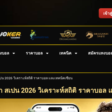
เข้าส
ทงบอล
ราคาบอล
เทคนิค
สมัครแทงบอ
ปน 2026 วิเคราะห์สถิติ ราคาบอล และเทคนิคเซียน
 สเปน 2026 วิเคราะห์สถิติ ราคาบอล 