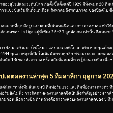
ำของยุโรปและระดับโลก ก่อตั้งขึ้นตั้งแต่ปี 1929 มีทั้งหมด 20 ท
รแข่งขันเริ่มต้นตั้งแต่เดือน สิงหาคมถึงพฤษภาคมของปีถัดไป ซึ
ุนแทงบอลมากที่สุด คือรูปแบบเกมที่เน้นเทคนิคและการครองบอล ทำใ
ูต่อเกมของ La Liga อยู่ที่เพียง 2.5–2.7 ลูกต่อเกม เท่านั้น จึงเห
่าง เรอัล มาดริด, บาร์เซโลนา, และ แอตเลติโก มาดริด
หากคุณต้อง
ฟ่า444
คุณภาพสูงที่เปิดให้เดิมพันครบทุกลีก พร้อมระบบถ่ายทอด
นดับ 1-5 ของหัวตาราง พร้อมกับทีมเด่นที่ควรรู้ก่อนวางบิล เพื
ัปเดตผลงานล่าสุด 5 ทีมลาลีกา ฤดูกาล 20
ต่นัดแรก ทั้งทีมลุ้นแชมป์ ทีมฟอร์มแรง และทีมที่ยังหาจุดลงตัว 
มฟอร์มยังไม่นิ่ง การติดตามผลงานล่าสุดจึงเป็นสิ่งสำคัญอย่างมาก
กมก่อนเลือกวางบิล ด้านล่างคือตารางสรุปผลงานล่าสุดของ 5 ทีม