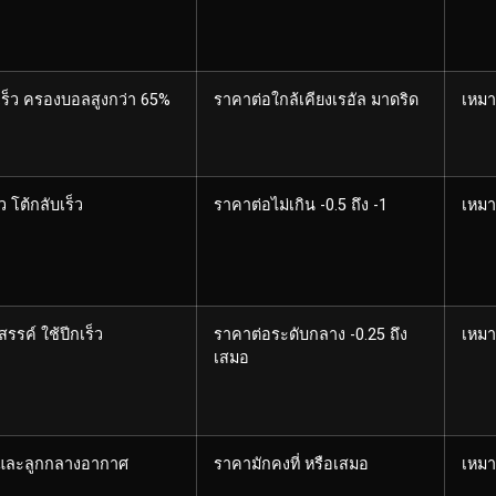
เร็ว ครองบอลสูงกว่า 65%
ราคาต่อใกล้เคียงเรอัล มาดริด
เหมา
ว โต้กลับเร็ว
ราคาต่อไม่เกิน -0.5 ถึง -1
เหมา
สรรค์ ใช้ปีกเร็ว
ราคาต่อระดับกลาง -0.25 ถึง
เหมา
เสมอ
และลูกกลางอากาศ
ราคามักคงที่ หรือเสมอ
เหมา