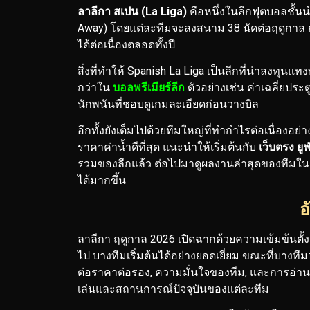
ลาลีกา สเปน (La Liga)
คือหนึ่งในลีกฟุตบอลชั้นน
Away) โดยแต่ละทีมจะลงสนาม 38 นัดต่อฤดูกาล กา
ได้ต่อเนื่องตลอดทั้งปี
สิ่งที่ทำให้ Spanish La Liga เป็นลีกที่น่าลงท
กว่าใน
บอลพรีเมียร์ลีก
ตัวอย่างเช่น ค่าเฉลี่ยประต
นักพนันที่ชอบดูเกมละเอียดก่อนวางบิล
อีกทั้งยังเต็มไปด้วยทีมใหญ่ที่ทำกำไรต่อเนื่องอย
ราคาค่าน้ำดีที่สุด แนะนำให้เริ่มต้นกับ
เว็บตรง
ยู
รวมของลีกแล้ว ต่อไปมาดูผลงานล่าสุดของทีมในอั
ได้มากขึ้น
อ
ลาลีกา ฤดูกาล 2026 เปิดฉากด้วยความเข้มข้นตั้งแ
ไป บางทีมเริ่มต้นได้อย่างยอดเยี่ยม ขณะที่บางที
ต่อราคาต่อรอง, ความมั่นใจของทีม, และการอ่านเ
เล่นและสถานการณ์ปัจจุบันของแต่ละทีม