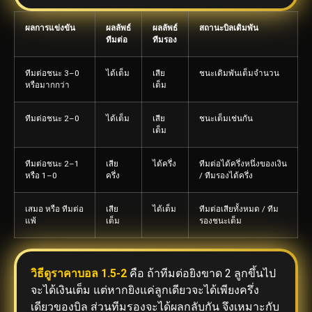
ผลการแข่งขัน
ผลลัพธ์
ผลลัพธ์
สถานะบิลเดิมพัน
ทีมต่อ
ทีมรอง
ทีมต่อชนะ 3–0
ได้เต็ม
เสีย
ชนะเดิมพันเต็มจำนวน
หรือมากกว่า
เต็ม
ทีมต่อชนะ 2–0
ได้เต็ม
เสีย
ชนะเต็มเช่นกัน
เต็ม
ทีมต่อชนะ 2–1
เสีย
ได้ครึ่ง
ทีมต่อได้ครึ่งหนึ่งของเงิน
หรือ 1–0
ครึ่ง
/ ทีมรองได้ครึ่ง
เสมอ หรือ ทีมต่อ
เสีย
ได้เต็ม
ทีมต่อเสียทั้งหมด / ทีม
แพ้
เต็ม
รองชนะเต็ม
วิธีดูราคาบอล 1.5-2
คือ ถ้าทีมต่อยิงขาด 2 ลูกขึ้นไป
จะได้เงินเต็ม แต่หากยิงแค่ลูกเดียวจะได้เพียงครึ่ง
เดียวของบิล ส่วนทีมรองจะได้ผลกลับกัน จึงเหมาะกับ