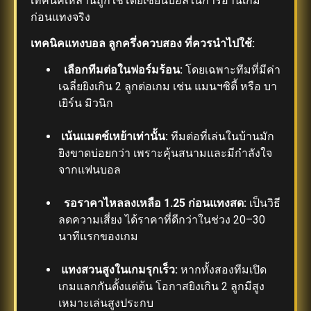
เทคนิคเหล่านี้ถูกใช้โดยเซียนบอลในการอ่านเกม
ก่อนแทงจริง
เทคนิคแทงบอล
ลูกครึ่งควบสอง
ที่ควรนำไปใช้:
เลือกทีมต่อในฟอร์มร้อน:
โดยเฉพาะทีมที่มีค่า
เฉลี่ยยิงเกิน 2 ลูกต่อเกม เช่น แมนฯซิตี้ หรือ บา
เยิร์น มิวนิก
เน้นแมตช์เหย้าเท่านั้น:
ทีมต่อที่เล่นในบ้านมัก
ยิงขาดบ่อยกว่า เพราะคุ้นสนามและมีกำลังใจ
จากแฟนบอล
รอราคาไหลลงเหลือ 1.25 ก่อนแทงสด:
เป็นวิธี
ลดความเสี่ยง ได้ราคาที่ดีกว่าในช่วง 20–30
นาทีแรกของเกม
แทงสวนสูงในเกมรุกเร็ว:
หากทั้งสองทีมเปิด
เกมแลกกันตั้งแต่ต้น โอกาสยิงเกิน 2 ลูกมีสูง
เหมาะเล่นสูงประกบ