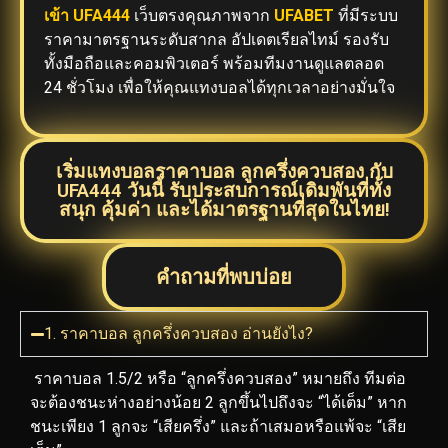
เข้า
UFA444
เว็บตรงคุณภาพจาก
UFABET
ที่มีระบบ
ราคามาตรฐานระดับสากล อัปเดตเรียลไทม์ รองรับ
ทั้งมือถือและคอมพิวเตอร์ พร้อมทีมงานดูแลตลอด
24 ชั่วโมง เพื่อให้คุณแทงบอลได้ทุกเวลาอย่างมั่นใจ
เริ่มแทงบอลราคาบอล ลูกครึ่งควบสอง กับ
UFA444 วันนี้ รับประสบการณ์เดิมพันที่ทั้ง
สนุก คุ้มค่า และได้มาตรฐานที่สุดในไทย!
คำถามที่พบบ่อย
1. ราคาบอล ลูกครึ่งควบสอง อ่านยังไง?
ราคาบอล 1.5/2 หรือ “ลูกครึ่งควบสอง” หมายถึง ทีมต่อ
จะต้องชนะห่างอย่างน้อย 2 ลูกขึ้นไปถึงจะ “ได้เต็ม” หาก
ชนะเพียง 1 ลูกจะ “เสียครึ่ง” และถ้าเสมอหรือแพ้จะ “เสีย