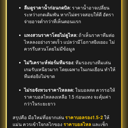
ลืมดูราคาน้ำก่อนกดบิล:
ราคาน้ำอาจเปลี่ยน
ระหว่างกดเดิมพัน หากไม่ตรวจสอบให้ดี อัตรา
จ่ายอาจต่ำกว่าที่เห็นตอนแรก
แทงสวนราคาโดยไม่ดูไหล:
ถ้าเห็นราคาทีมต่อ
ไหลลงอย่างรวดเร็ว แปลว่ามีโอกาสยิงเยอะ ไม่
ควรรีบสวนโดยไม่มีข้อมูล
ไม่วิเคราะห์ฟอร์มทีมรอง:
ทีมรองบางทีมเล่น
เกมรับเหนียวมาก โดยเฉพาะในเกมเยือน ทำให้
ทีมต่อยิงไม่ขาด
ไม่รอจังหวะราคาไหลลด:
ในบอลสด ควรรอให้
ราคาบอลไหลลงเหลือ 1.5 ก่อนแทง จะคุ้มค่า
กว่าในระยะยาว
สรุปคือ มือใหม่ที่อยากเล่น
ราคาบอลรอง
1.5-2
ให้
แม่น ควรเข้าใจกลไกของ
ราคาบอลไหล
และเช็ก