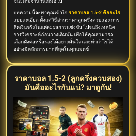
ชนะเต็มจำนวนเสมอไป
บทความนี้จะพาคุณเข้าใจ
ราคาบอล 1.5-2 คืออะไร
แบบละเอียด ตั้งแต่วิธีอ่านราคาลูกครึ่งควบสอง การ
คิดเงินจริงในแต่ละผลการแข่งขัน ไปจนถึงเทคนิค
การวิเคราะห์ก่อนวางเดิมพัน เพื่อให้คุณสามารถ
เลือกฝั่งต่อหรือรองได้อย่างมั่นใจ และทำกำไรได้
อย่างมีหลักการมากที่สุดในทุกแมตช์
ราคาบอล 1.5-2 (ลูกครึ่งควบสอง)
มันคืออะไรกันแน่? มาดูกัน!