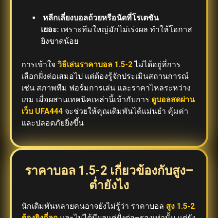
หลีกเลี่ยงบอลถ้วยหรือนัดที่โรเตชัน
เยอะ:
เพราะทีมใหญ่มักไม่เร่งผล ทำให้โอกาส
ยิงขาดน้อย
การเข้าใจ
วิธีเล่นราคาบอล 1.5-2
ไม่ได้อยู่ที่การ
เลือกฝั่งต่อเสมอไป แต่ต้องรู้จักประเมินสถานการณ์
เช่น สภาพทีม ฟอร์มการเล่น และราคาไหลระหว่าง
เกม เมื่อผสานเทคนิคเหล่านี้เข้ากับการ
ดูบอลสดผ่าน
เว็บ
UFA444
จะช่วยให้คุณเดิมพันได้แม่นยำ คุ้มค่า
และปลอดภัยยิ่งขึ้น
ราคาบอล 1.5-2 เกี่ยวข้องกับสูง–
ต่ำยังไง
นักเดิมพันหลายคนอาจยังไม่รู้ว่า ราคาบอล
สูง 1.5-2
ต้องยิงกี่ลูก
และไม่ได้มีผลแค่ฝั่งต่อ–รองเท่านั้น แต่ยัง