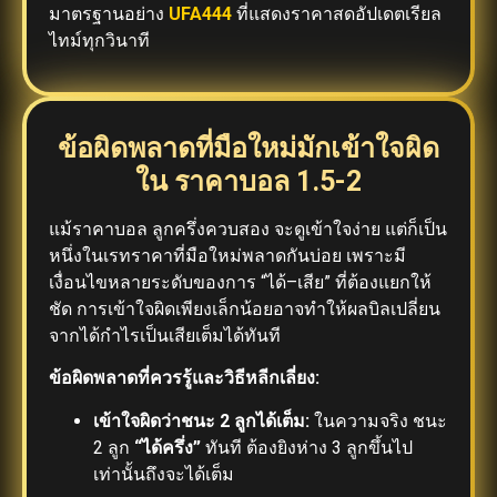
มาตรฐานอย่าง
UFA444
ที่แสดงราคาสดอัปเดตเรียล
ไทม์ทุกวินาที
ข้อผิดพลาดที่มือใหม่มักเข้าใจผิด
ใน ราคาบอล 1.5-2
แม้ราคาบอล ลูกครึ่งควบสอง จะดูเข้าใจง่าย แต่ก็เป็น
หนึ่งในเรทราคาที่มือใหม่พลาดกันบ่อย เพราะมี
เงื่อนไขหลายระดับของการ “ได้–เสีย” ที่ต้องแยกให้
ชัด การเข้าใจผิดเพียงเล็กน้อยอาจทำให้ผลบิลเปลี่ยน
จากได้กำไรเป็นเสียเต็มได้ทันที
ข้อผิดพลาดที่ควรรู้และวิธีหลีกเลี่ยง:
เข้าใจผิดว่าชนะ 2 ลูกได้เต็ม:
ในความจริง ชนะ
2 ลูก
“ได้ครึ่ง”
ทันที ต้องยิงห่าง 3 ลูกขึ้นไป
เท่านั้นถึงจะได้เต็ม