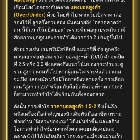
เชื่อมโยงโดยตรงกับตลาด
แทงบอลสูงต่ำ
(Over/Under)
ด้วย โดยทั่วไป หากเว็บเปิดราคาต่อ
รองไว้ที่ ลูกครึ่งควบสอง นั่นหมายถึง “ตลาดคาดว่า
เกมนี้มีแนวโน้มยิงเยอะ” เพราะทีมต่อถูกประเมินว่ามี
ศักยภาพบุกสูงและอาจทำได้มากกว่า 2 ประตูขึ้นไป
ตัวอย่างเช่น เกมพรีเมียร์ลีกที่ แมนฯซิตี้ ต่อ ลูกครึ่ง
ควบสอง ต่อฟูแล่ม ราคาบอลสูง–ต่ำ (O/U) มักจะเปิด
ที่ 2.5 หรือ 3.0 ซึ่งแสดงถึงแนวโน้มของการทำประตู
รวมสูงกว่าเกมทั่วไป หากผู้เล่นวิเคราะห์แล้วว่าเกม
จะเปิด แลกหมัด หรือมีโอกาสยิงหลายครั้ง การเลือก
เล่น “สูงกว่า 2.5” พร้อมกับถือบิลทีมต่อที่ราคา 1.5-2
ก็สามารถทำกำไรได้พร้อมกันทั้งสองตลาด
ดังนั้น การเข้าใจ
ราคาบอลสูงต่ำ 1.5-2
จึงเป็นอีก
หนึ่งเครื่องมือสำคัญของนักเดิมพันมืออาชีพ เพราะ
ช่วยอ่าน “จังหวะของเกม” ได้แม่นยำขึ้น และสร้าง
โอกาสทำกำไรซ้อนจากทั้งตลาดแฮนดิแคปและ
ตลาด O/U ได้ในบิลเดียว โดยเฉพาะเมื่อเล่นผ่านเว็บ