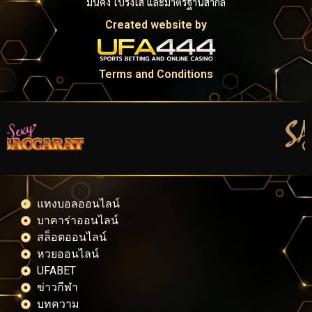
มั่นคง โปร่งใส และมาตรฐานสากล
Created website by
Terms and Conditions
แทงบอลออนไลน์
บาคาร่าออนไลน์
สล็อตออนไลน์
หวยออนไลน์
UFABET
ข่าวกีฬา
บทความ