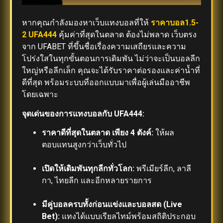
หากคุณกำลังมองหาเว็บแทงบอลที่ให้
ราคาบอล1.5-
2
UFA444
คุ้มค่าที่สุดในตลาด ต้องไม่พลาด
เว็บตรง
จาก UFABET ที่ขึ้นชื่อเรื่องความเสถียรและความ
โปร่งใสในทุกขั้นตอนการเดิมพัน ไม่ว่าจะเป็นบอลลีก
ใหญ่หรือลีกเล็ก คุณจะได้รับราคาต่อรองและค่าน้ำที่
ดีที่สุด พร้อมระบบที่ออกแบบมาเพื่อผู้เล่นมืออาชีพ
โดยเฉพาะ
จุดเด่นของการแทงบอลกับ UFA444:
ราคาดีที่สุดในตลาด เพียง 4 ตังค์:
ให้ผล
ตอบแทนสูงกว่าเว็บทั่วไป
เปิดให้เดิมพันทุกลีกทั่วโลก:
พรีเมียร์ลีก, ลาลี
กา, ไทยลีก และอีกหลายรายการ
มีคู่บอลครบทั้งก่อนแข่งและบอลสด (Live
Bet):
แทงได้แบบเรียลไทม์พร้อมสถิติประกอบ