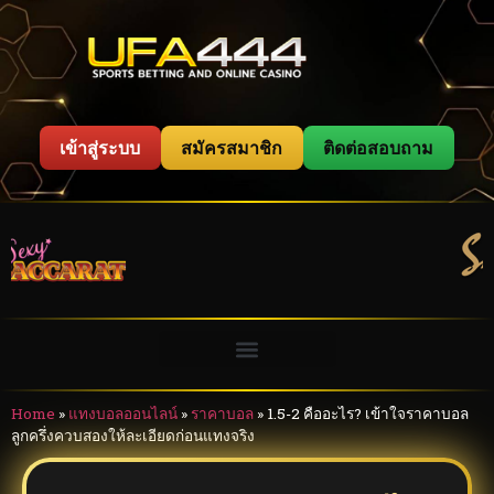
เข้าสู่ระบบ
สมัครสมาชิก
ติดต่อสอบถาม
Home
»
แทงบอลออนไลน์
»
ราคาบอล
»
1.5-2 คืออะไร? เข้าใจราคาบอล
ลูกครึ่งควบสองให้ละเอียดก่อนแทงจริง