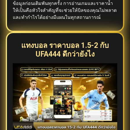
ข้อมูลก่อนเดิมพันทุกครั้ง การอ่านเกมและราคาน้ำ
ให้เป็นคือหัวใจสำคัญที่จะช่วยให้บิลของคุณไม่พลาด
และทำกำไรได้อย่างมีแผนในทุกสถานการณ์
แทงบอล ราคาบอล 1.5-2 กับ
UFA444 ดีกว่ายังไง