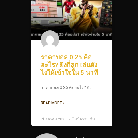
ราคาบอล 0.25 คือ
อะไร? ยิงกี่ลูก เล่นยัง
ไงให้เข้าใจใน 5 นาที
ราคาบอล 0.25 คืออะไร? ยิง
READ MORE »
21 ตุลาคม 2025
ไม่มีความเห็น