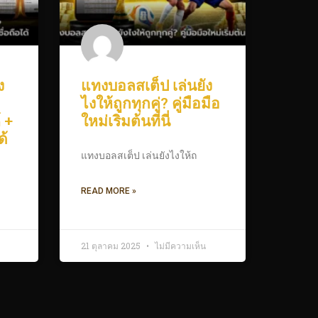
ง
แทงบอลสเต็ป เล่นยัง
ไงให้ถูกทุกคู่? คู่มือมือ
 +
ใหม่เริ่มต้นที่นี่
ด้
แทงบอลสเต็ป เล่นยังไงให้ถ
READ MORE »
21 ตุลาคม 2025
ไม่มีความเห็น