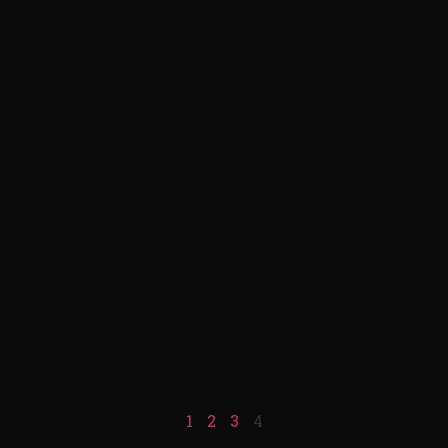
1
2
3
4