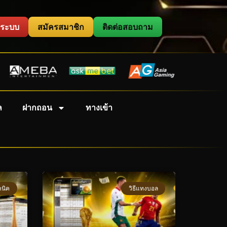
ู่ระบบ
สมัครสมาชิก
ติดต่อสอบถาม
ล
ฝากถอน
ทางเข้า
คนิค
วิธีแทงบอล